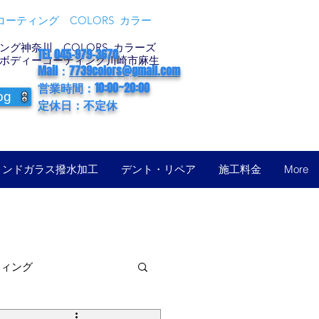
ーティング COLORS カラー
グ神奈川 COLORS カラーズ
TEL 045-979-3670
ボディーコーティング川崎市麻生
Mail：
7739colors@gmail.com
営業時間：10:00~20:00
og
定休日：不定休
ィンドガラス撥水加工
デント・リペア
施工料金
More
ティング