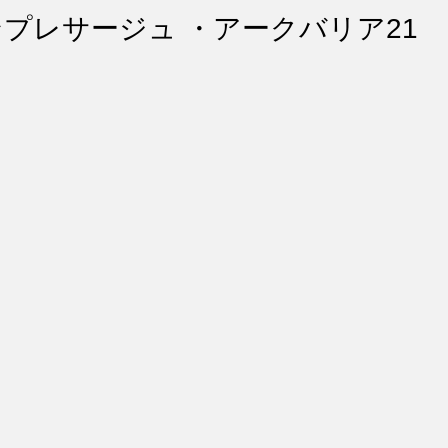
ント・リペア
シートコーティング
幌コーティング
プレサージュ ・アークバリア21
スト除去