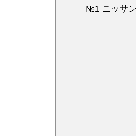
ウィンドガラス撥水加工
デ
№1 ニッサン
アルミモール研磨
ペンキミ