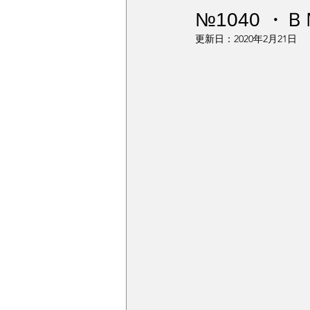
ウィンドガラス撥水加工
デ
№1040 ・Ｂ
更新日：
2020年2月21日
アルミモール研磨
ペンキミ