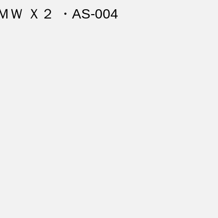
ント・リペア
シートコーティング
幌コーティング
ＭＷ Ｘ２ ・AS-004
スト除去