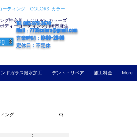
ーティング COLORS カラー
グ神奈川 COLORS カラーズ
TEL 045-979-3670
ボディーコーティング川崎市麻生
Mail：
7739colors@gmail.com
営業時間：10:00~20:00
og
定休日：不定休
ィンドガラス撥水加工
デント・リペア
施工料金
More
ティング