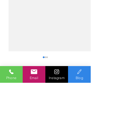
Phone
Email
Instagram
Blog
コメント
コメントを追加…
№2275・アウディ Q5
№2274・トヨタ
AS-ZEROグロストコート
ー・AS-007ガ