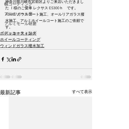
神奈川県川崎市宮前区よりご来店いただきまし
幌コーティング
た Ⅰ様のご愛車 レクサス ES300ｈ　です。
アルミノール磨
AS-007ガラスコート施工、オールリアガラス撥
水施工、アルミホイールコート施工のご依頼で
アルミモール研磨
す。
ボディコーティング
ペンキミスト除去
ホイールコーティング
ウィンドガラス撥水加工
すべて表示
最新記事