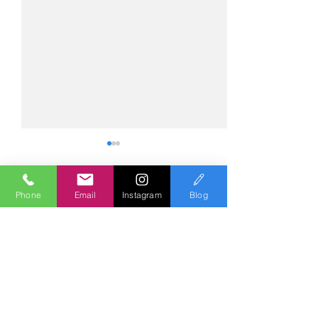
Phone
Email
Instagram
Blog
header.all-comments
comment-box.placeholder
№2275・アウディ Q5
№2274・トヨタ
AS-ZEROグロストコート
ー・AS-007ガ