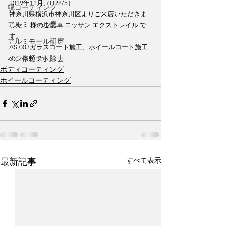
2019年11月（H28/5）
幌コーティング
神奈川県横浜市神奈川区よりご来店いただきま
アルミノール磨
した Ⅰ様のご愛車 ニッサン エクストレイル で
す。
アルミモール研磨
AS-003ガラスコート施工、ホイールコート施工
ペンキミスト除去
のご依頼です。
ボディコーティング
ホイールコーティング
すべて表示
最新記事