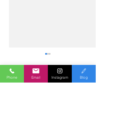
Phone
Email
Instagram
Blog
コメント
コメントを追加…
№2275・アウディ Q5
№2274・トヨタ
AS-ZEROグロストコート
ー・AS-007ガ
Polish & Coating