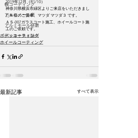
2019年12月（R1/10）
幌コーティング
神奈川県横浜市緑区よりご来店をいただきまし
アルミノール磨
たＫ様のご愛車、マツダ マツダ３ です。
ＡＳ-007ガラスコート施工、ホイールコート施
アルミモール研磨
工のご依頼です。
ボディコーティング
ペンキミスト除去
ホイールコーティング
すべて表示
最新記事