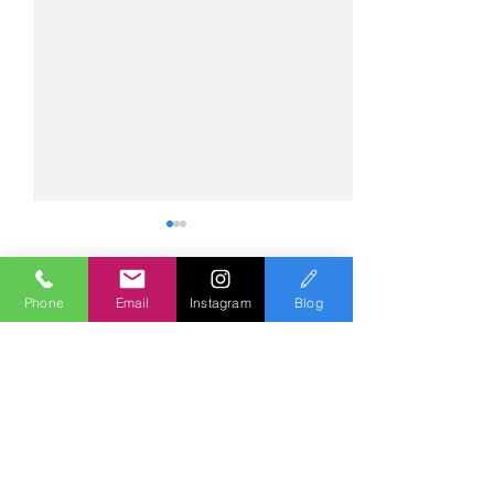
Phone
Email
Instagram
Blog
コメント
コメントを追加…
№2275・アウディ Q5
№2274・トヨタ
AS-ZEROグロストコート
ー・AS-007ガ