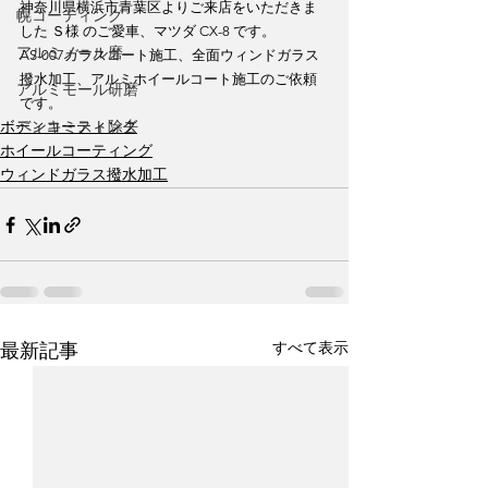
神奈川県横浜市青葉区よりご来店をいただきま
幌コーティング
した Ｓ様 のご愛車、マツダ CX-8 です。
アルミノール磨
AS-007ガラスコート施工、全面ウィンドガラス
撥水加工、アルミホイールコート施工のご依頼
アルミモール研磨
です。
ペンキミスト除去
ボディコーティング
ホイールコーティング
ウィンドガラス撥水加工
すべて表示
最新記事