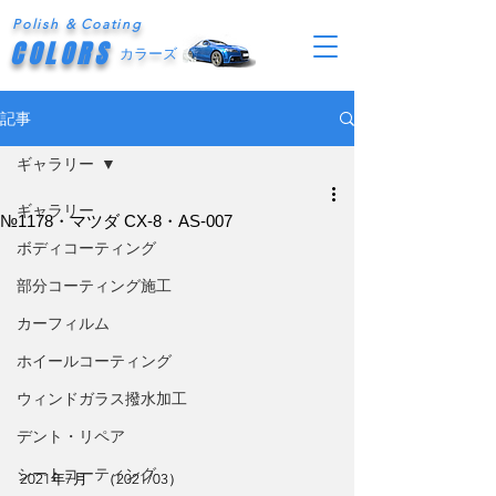
Polish & Coating
COLORS
カラーズ
記事
ギャラリー
ギャラリー
№1178・マツダ CX-8・AS-007
ボディコーティング
部分コーティング施工
カーフィルム
ホイールコーティング
ウィンドガラス撥水加工
デント・リペア
シートコーティング
2021年7月　（2021/03）