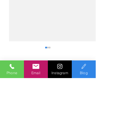
コメント
Phone
Email
Instagram
Blog
コメントを追加…
№2275・アウディ Q5
№2274・トヨタ
AS-ZEROグロストコート
ー・AS-007ガ
Polish & Coating