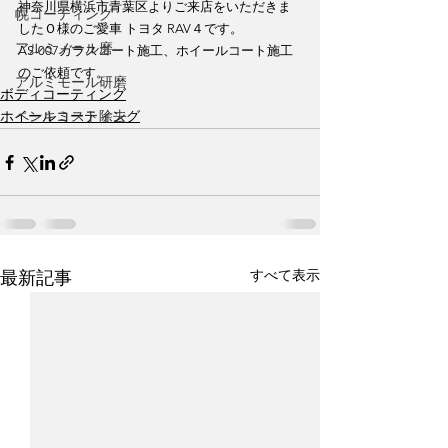
神奈川県横浜市青葉区よりご来店をいただきま
幌コーティング
したＯ様のご愛車 トヨタ RAV４です。
アルミノール磨
AS-007ガラスコート施工、ホイールコート施工
のご依頼です。
アルミモール研磨
ボディコーティング
ペンキミスト除去
ホイールコーティング
すべて表示
最新記事