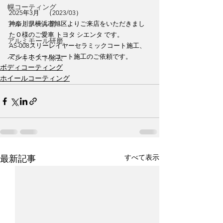
幌コーティング
2025年3月　（2023/03）
アルミノール磨
神奈川県横浜市旭区よりご来店をいただきまし
たＯ様のご愛車 トヨタ シエンタ です。
アルミモール研磨
AS-008スリーレイヤーセラミックコート施工、
アルミホイールコート施工のご依頼です。
ペンキミスト除去
ボディコーティング
ホイールコーティング
すべて表示
最新記事