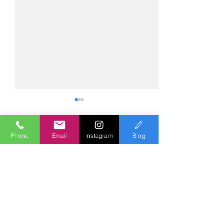
Phone
Email
Instagram
Blog
コメント
コメントを追加…
№2275・アウディ Q5
№2274・トヨタ
AS-ZEROグロストコート
ー・AS-007ガ