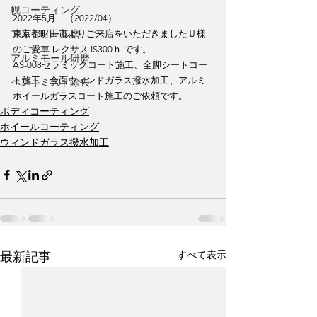
幌コーティング
2022年5月　（2022/04）
アルミノール磨
東京都町田市よりご来店をいただきましたＵ様
のご愛車 レクサス IS300ｈ です。
アルミモール研磨
AS-008セラミックコート施工、全脚シートコー
ト施工、全面ウィンドガラス撥水加工、アルミ
ペンキミスト除去
ホイールガラスコート施工のご依頼です。
ボディコーティング
ホイールコーティング
ウィンドガラス撥水加工
すべて表示
最新記事