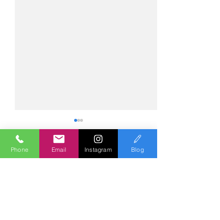
Phone
Email
Instagram
Blog
コメント
コメントを追加…
№2275・アウディ Q5
№2274・トヨタ
AS-ZEROグロストコート
ー・AS-007ガ