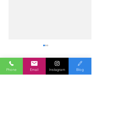
コメント
Phone
Email
Instagram
Blog
コメントを追加…
№2275・アウディ Q5
№2274・トヨタ
AS-ZEROグロストコート
ー・AS-007ガ
Polish & Coating