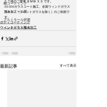
たＴ様のご愛車 ＢＭＷ Ｘ３ です。
幌コーティング
AS-004ガラスコート施工、全面ウィンドガラス
アルミノール磨
撥水加工（フロントガラスを除く）のご依頼で
す。
アルミモール研磨
ボディコーティング
ウィンドガラス撥水加工
ペンキミスト除去
すべて表示
最新記事