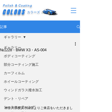
Polish & Coating
COLORS
カラーズ
記事
ギャラリー
ギャラリー
№1228・BMW X3・AS-004
ボディコーティング
部分コーティング施工
カーフィルム
ホイールコーティング
ウィンドガラス撥水加工
デント・リペア
シートコーティング
神奈川県横浜市緑区よりご来店をいただきまし