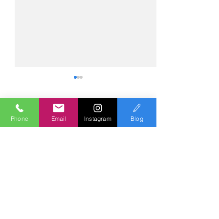
コメント
Phone
Email
Instagram
Blog
コメントを追加…
№2275・アウディ Q5
№2274・トヨタ
AS-ZEROグロストコート
ー・AS-007ガ
Polish & Coating