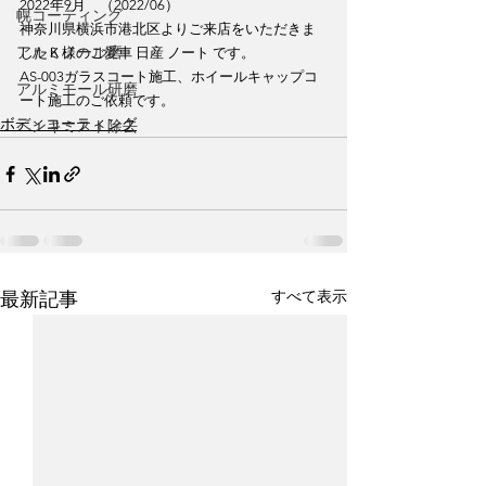
2022年9月　（2022/06）
幌コーティング
神奈川県横浜市港北区よりご来店をいただきま
アルミノール磨
したＫ様のご愛車 日産 ノート です。
AS-003ガラスコート施工、ホイールキャップコ
アルミモール研磨
ート施工のご依頼です。
ボディコーティング
ペンキミスト除去
すべて表示
最新記事