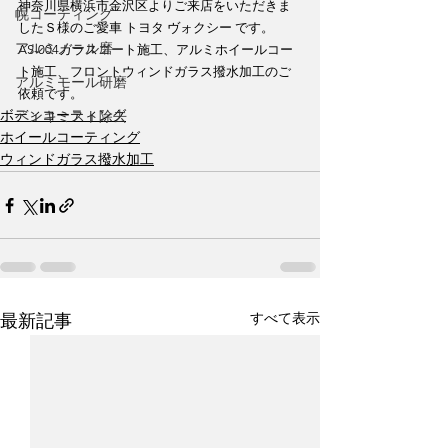
神奈川県横浜市金沢区よりご来店をいただきま
幌コーティング
したＳ様のご愛車 トヨタ ヴォクシー です。
アルミノール磨
AS-004ガラスコート施工、アルミホイールコー
ト施工、フロントウィンドガラス撥水加工のご
アルミモール研磨
依頼です。
ボディコーティング
ペンキミスト除去
ホイールコーティング
ウィンドガラス撥水加工
すべて表示
最新記事