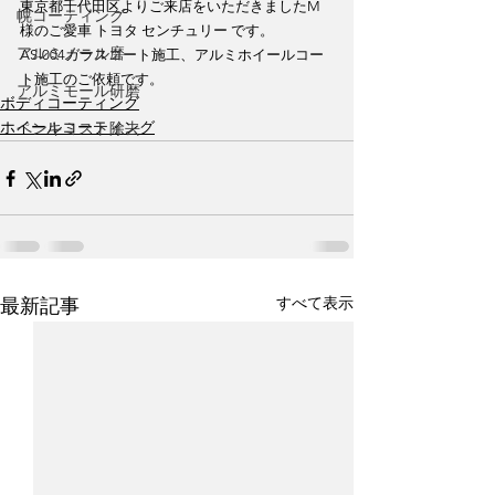
東京都千代田区よりご来店をいただきましたM
幌コーティング
様のご愛車 トヨタ センチュリー です。
アルミノール磨
AS-004ガラスコート施工、アルミホイールコー
ト施工のご依頼です。
アルミモール研磨
ボディコーティング
ホイールコーティング
ペンキミスト除去
すべて表示
最新記事