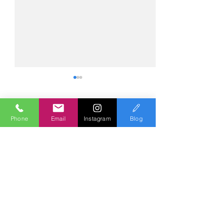
コメント
Phone
Email
Instagram
Blog
コメントを追加…
№2275・アウディ Q5
№2274・トヨタ
AS-ZEROグロストコート
ー・AS-007ガ
Polish & Coating