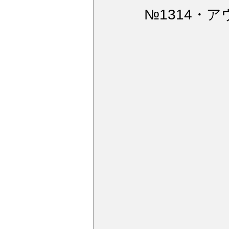
ウィンドガラス撥水加工
デ
№1314・アウ
アルミモール研磨
ペンキミ