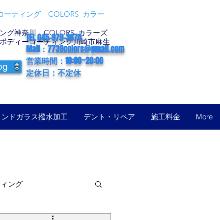
ーティング COLORS カラー
グ神奈川 COLORS カラーズ
TEL 045-979-3670
ボディーコーティング川崎市麻生
Mail：
7739colors@gmail.com
営業時間：10:00~20:00
og
定休日：不定休
ィンドガラス撥水加工
デント・リペア
施工料金
More
ティング