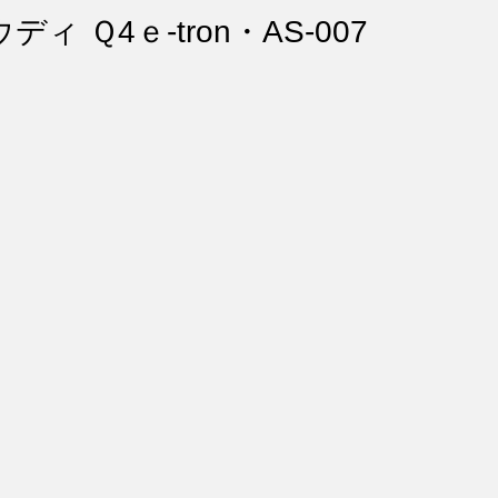
ント・リペア
シートコーティング
幌コーティング
ディ Ｑ4ｅ-tron・AS-007
スト除去