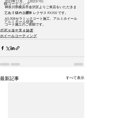
2023年11月　（2023/10）
幌コーティング
神奈川県横浜市金沢区よりご来店をいただきま
アルミノール磨
したＴ様のご愛車 レクサス RX350 です。
AS-008セラミックコート施工、アルミホイール
アルミモール研磨
コート施工のご依頼です。
ボディコーティング
ペンキミスト除去
ホイールコーティング
すべて表示
最新記事