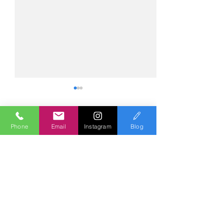
Phone
Email
Instagram
Blog
コメント
コメントを追加…
№2275・アウディ Q5
№2274・トヨタ
AS-ZEROグロストコート
ー・AS-007ガ
Polish & Coating