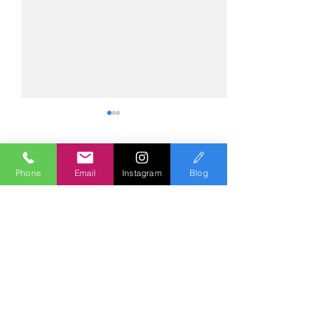
コメント
Phone
Email
Instagram
Blog
コメントを追加…
№2275・アウディ Q5
№2274・トヨタ
AS-ZEROグロストコート
ー・AS-007ガ
Polish & Coating