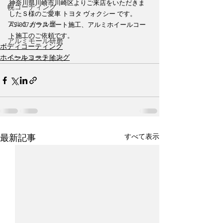
神奈川県川崎市川崎区よりご来店をいただきま
幌コーティング
したＳ様のご愛車 トヨタ ヴォクシー です。
アルミノール磨
AS-007ガラスコート施工、アルミホイールコー
ト施工のご依頼です。
アルミモール研磨
ボディコーティング
ホイールコーティング
ペンキミスト除去
すべて表示
最新記事