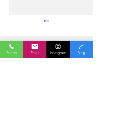
コメント
Phone
Email
Instagram
Blog
コメントを追加…
№2275・アウディ Q5
№2274・トヨタ
AS-ZEROグロストコート
ー・AS-007ガ
Polish & Coating
COLORS
カラーズ
〒227-0052
横浜市青葉区梅が丘７－１６ クレール梅が丘１Ｆ
TEL
045-979-3670