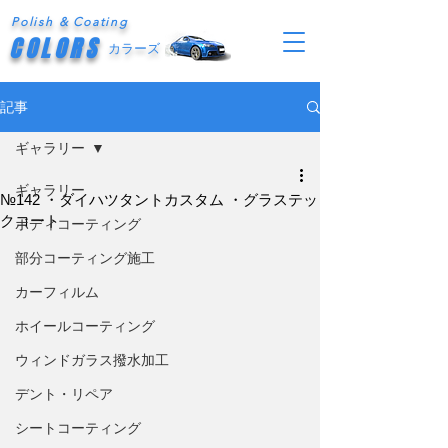
Polish & Coating
COLORS
カラーズ
記事
ギャラリー
ギャラリー
№142 ・ダイハツタントカスタム ・グラステッ
クコート
ボディコーティング
部分コーティング施工
カーフィルム
ホイールコーティング
ウィンドガラス撥水加工
デント・リペア
シートコーティング