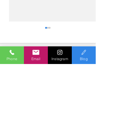
コメント
Phone
Email
Instagram
Blog
コメントを追加…
№2275・アウディ Q5
№2274・トヨタ
AS-ZEROグロストコート
ー・AS-007ガ
Polish & Coating
COLORS
カラーズ
〒227-0052
横浜市青葉区梅が丘７－１６ クレール梅が丘１Ｆ