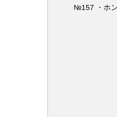
ウィンドガラス撥水加工
デ
№157 ・ホ
アルミモール研磨
ペンキミ