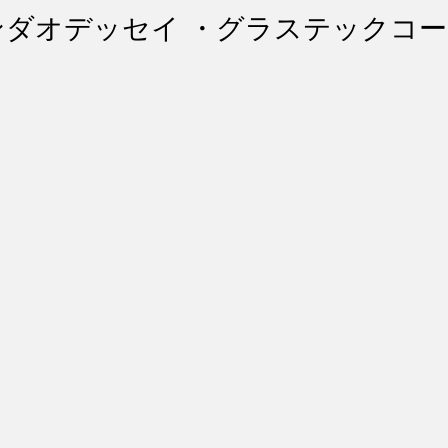
ント・リペア
シートコーティング
幌コーティング
ンダオデッセイ ・グラステックコ
スト除去