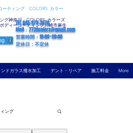
ーティング COLORS カラー
グ神奈川 COLORS カラーズ
TEL 045-979-3670
ボディーコーティング川崎市麻生
Mail：
7739colors@gmail.com
営業時間：10:00~20:00
og
定休日：不定休
ィンドガラス撥水加工
デント・リペア
施工料金
More
ティング