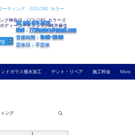
ーティング COLORS カラー
グ神奈川 COLORS カラーズ
TEL 045-979-3670
ボディーコーティング川崎市麻生
Mail：
7739colors@gmail.com
営業時間：10:00~20:00
og
定休日：不定休
ィンドガラス撥水加工
デント・リペア
施工料金
More
ティング