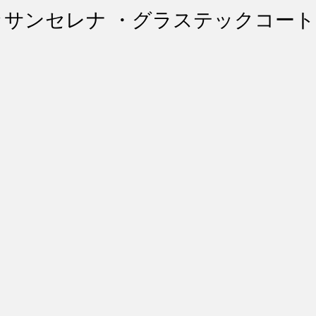
ント・リペア
シートコーティング
幌コーティング
ニッサンセレナ ・グラステックコート
スト除去