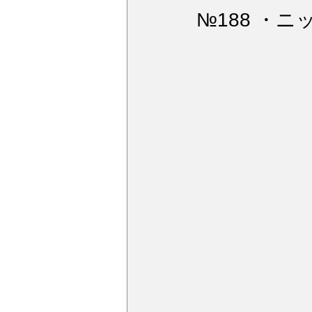
ウィンドガラス撥水加工
デ
№188 ・
アルミモール研磨
ペンキミ