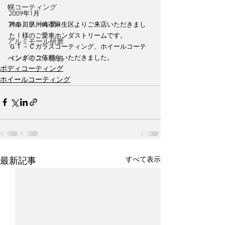
幌コーティング
2009年1月
アルミノール磨
神奈川県川崎市麻生区よりご来店いただきまし
たⅠ様のご愛車ホンダストリームです。
アルミモール研磨
ＧＴ－Ｃガラスコーティング、ホイールコーテ
ィングのご依頼をいただきました。
ペンキミスト除去
ボディコーティング
ホイールコーティング
すべて表示
最新記事