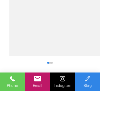
Phone
Email
Instagram
Blog
コメント
コメントを追加…
№2275・アウディ Q5
№2274・トヨタ
AS-ZEROグロストコート
ー・AS-007ガ