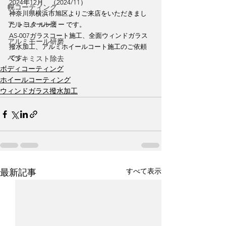
2024年12月　（2024/11）
幌コーティング
神奈川県横浜市旭区よりご来店をいただきまし
アルミノール磨
た トヨタ ルーミー です。
AS-007ガラスコート施工、全面ウィンドガラス
アルミモール研磨
撥水加工、アルミホイールコート施工のご依頼
ペンキミスト除去
です。
ボディコーティング
ホイールコーティング
ウィンドガラス撥水加工
すべて表示
最新記事