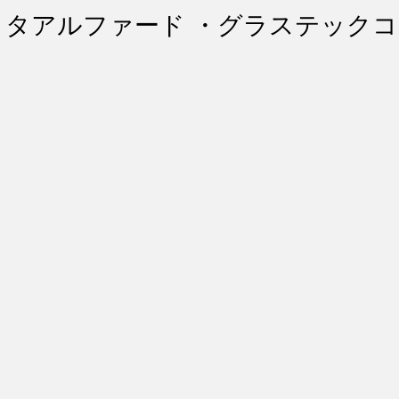
ント・リペア
シートコーティング
幌コーティング
トヨタアルファード ・グラステック
スト除去