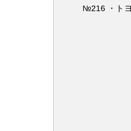
ウィンドガラス撥水加工
デ
№216 ・
アルミモール研磨
ペンキミ