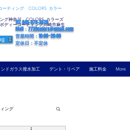
ーティング COLORS カラー
グ神奈川 COLORS カラーズ
TEL 045-979-3670
ボディーコーティング川崎市麻生
Mail：
7739colors@gmail.com
営業時間：10:00~20:00
og
定休日：不定休
ィンドガラス撥水加工
デント・リペア
施工料金
More
ティング