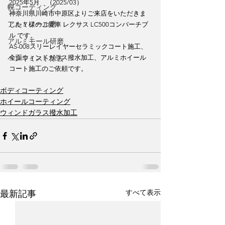
2025年5月　（2025/03）
幌コーティング
神奈川県川崎市中原区よりご来店をいただきま
アルミノール磨
したＹ様のご愛車 レクサス LC500コンバーチブ
ル です。
アルミモール研磨
AS-008スリーレイヤーセラミックコート施工、
ペンキミスト除去
全面ウィンドガラス撥水加工、アルミホイール
コート施工のご依頼です。
ボディコーティング
ホイールコーティング
ウィンドガラス撥水加工
すべて表示
最新記事