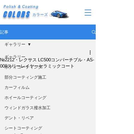
Polish & Coating
COLORS
カラーズ
記事
ギャラリー
ギャラリー
№2212・レクサス LC500コンバーチブル・AS-
008スリーレイヤーセラミックコート
ボディコーティング
部分コーティング施工
カーフィルム
ホイールコーティング
ウィンドガラス撥水加工
デント・リペア
シートコーティング