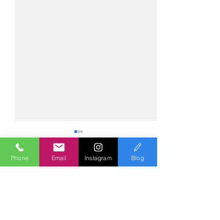
Phone
Email
Instagram
Blog
コメント
コメントを追加…
№2275・アウディ Q5
№2274・トヨタ