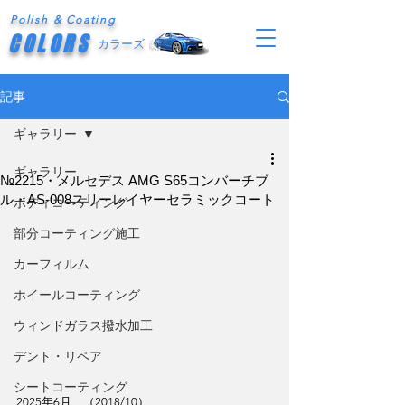
Polish & Coating
COLORS
カラーズ
記事
ギャラリー
ギャラリー
№2215・メルセデス AMG S65コンバーチブ
ル・AS-008スリーレイヤーセラミックコート
ボディコーティング
部分コーティング施工
カーフィルム
ホイールコーティング
ウィンドガラス撥水加工
デント・リペア
シートコーティング
2025年6月　（2018/10）