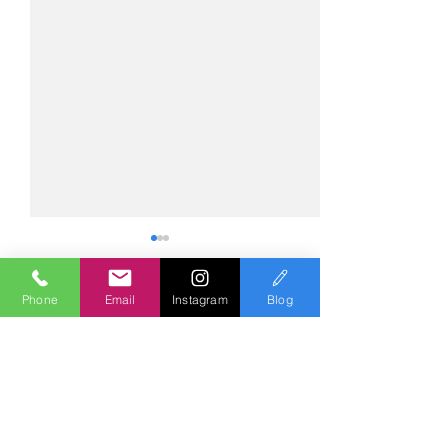
Phone
Email
Instagram
Blog
コメント
コメントを追加…
№2275・アウディ Q5
№2274・トヨタ
AS-ZEROグロストコート
ー・AS-007ガ