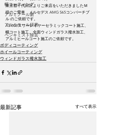
幌コーティング
東京都千代田区よりご来店をいただきましたＭ
様のご愛車　メルセデス AMG S65コンバーチブ
アルミノール磨
ル のご依頼です。
アルミモール研磨
AS-008スリーレイヤーセラミックコート施工、
幌コート施工、全面ウィンドガラス撥水加工、
ペンキミスト除去
アルミヒールコート施工のご依頼です。
ボディコーティング
ホイールコーティング
ウィンドガラス撥水加工
すべて表示
最新記事