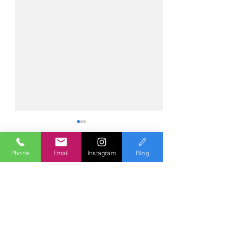
Phone
Email
Instagram
Blog
コメント
コメントを追加…
№2275・アウディ Q5
№2274・トヨタ
AS-ZEROグロストコート
ー・AS-007ガ