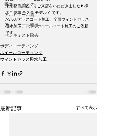
幌コーティング
東京都目黒区よりご来店をいただきましたＫ様
のご愛車 テスラ モデルＹ です。
アルミノール磨
AS-007ガラスコート施工、全面ウィンドガラス
アルミモール研磨
撥水加工、アルミホイールコート施工のご依頼
です。
ペンキミスト除去
ボディコーティング
ホイールコーティング
ウィンドガラス撥水加工
すべて表示
最新記事