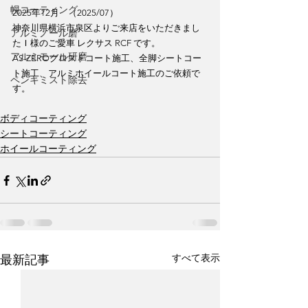
幌コーティング
2025年12月　（2025/07）
神奈川県横浜市泉区よりご来店をいただきまし
アルミノール磨
たＩ様のご愛車 レクサス RCF です。
アルミモール研磨
AS-ZEROグロストコート施工、全脚シートコー
ト施工、アルミホイールコート施工のご依頼で
ペンキミスト除去
す。
ボディコーティング
シートコーティング
ホイールコーティング
すべて表示
最新記事