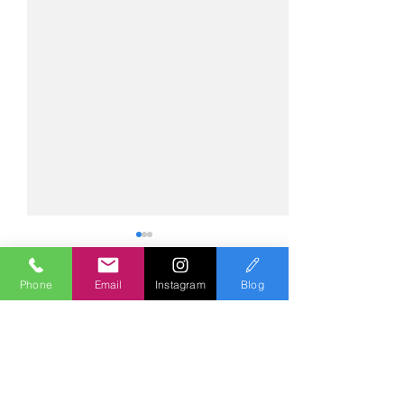
Phone
Email
Instagram
Blog
コメント
コメントを追加…
№2276・レクサス
№2275・アウデ
LC500・AS-ZEROグロス
AS-ZEROグロ