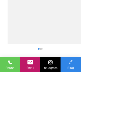
Phone
Email
Instagram
Blog
コメント
コメントを追加…
№2275・アウディ Q5
№2274・トヨタ
AS-ZEROグロストコート
ー・AS-007ガ