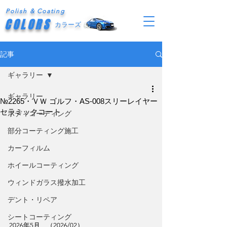
Polish & Coating
COLORS
カラーズ
記事
ギャラリー
ギャラリー
№2265・ＶＷ ゴルフ・AS-008スリーレイヤー
セラミックコート
ボディコーティング
部分コーティング施工
カーフィルム
ホイールコーティング
ウィンドガラス撥水加工
デント・リペア
シートコーティング
2026年5月　（2026/02）