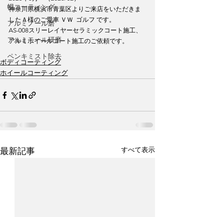
幌コーティング
神奈川県横浜市青葉区よりご来店をいただきま
したＡ様のご愛車 ＶＷ  ゴルフ です。
アルミノール磨
AS-008スリーレイヤーセラミックコート施工、
アルミモール研磨
アルミホイールコート施工のご依頼です。
ペンキミスト除去
ボディコーティング
ホイールコーティング
すべて表示
最新記事