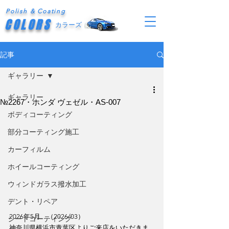
Polish & Coating
COLORS
カラーズ
記事
ギャラリー
ギャラリー
№2267・ホンダ ヴェゼル・AS-007
ボディコーティング
部分コーティング施工
カーフィルム
ホイールコーティング
ウィンドガラス撥水加工
デント・リペア
2026年5月　（2026/03）
シートコーティング
神奈川県横浜市青葉区よりご来店をいただきま