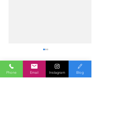
コメント
Phone
Email
Instagram
Blog
コメントを追加…
№2276・レクサス
№2275・アウデ
LC500・AS-ZEROグロス
AS-ZEROグロ
トコート
Polish & Coating