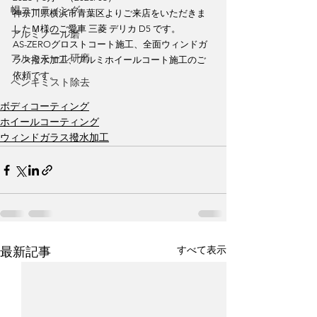
幌コーティング
神奈川県横浜市青葉区よりご来店をいただきま
したＭ様のご愛車 三菱 デリカ D5 です。
アルミノール磨
AS-ZEROグロストコート施工、全面ウィンドガ
アルミモール研磨
ラス撥水加工、アルミホイールコート施工のご
依頼です。
ペンキミスト除去
ボディコーティング
ホイールコーティング
ウィンドガラス撥水加工
すべて表示
最新記事