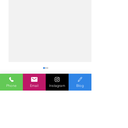
Phone
Email
Instagram
Blog
コメント
コメントを追加…
№2275・アウディ Q5
№2274・トヨタ
AS-ZEROグロストコート
ー・AS-007ガ