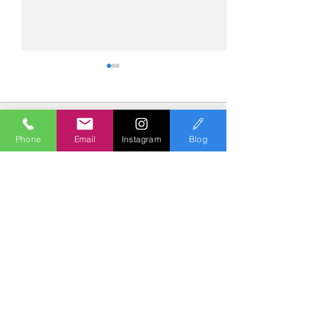
コメント
Phone
Email
Instagram
Blog
コメントを追加…
№2276・レクサス
№2275・アウデ
LC500・AS-ZEROグロス
AS-ZEROグロ
トコート
Polish & Coating
COLORS
カラーズ
〒227-0052
横浜市青葉区梅が丘７－１６ クレール梅が丘１Ｆ