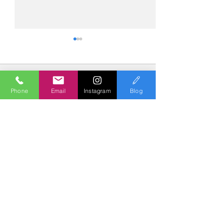
コメント
Phone
Email
Instagram
Blog
コメントを追加…
№2275・アウディ Q5
№2274・トヨタ
AS-ZEROグロストコート
ー・AS-007ガ
Polish & Coating
COLORS
カラーズ
〒227-0052
横浜市青葉区梅が丘７－１６ クレール梅が丘１Ｆ
TEL
045-979-3670