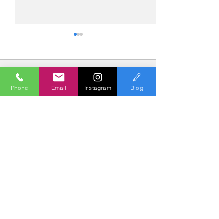
コメント
Phone
Email
Instagram
Blog
コメントを追加…
№2276・レクサス
№2275・アウデ
LC500・AS-ZEROグロス
AS-ZEROグロ
トコート
Polish & Coating
COLORS
カラーズ
〒227-0052
横浜市青葉区梅が丘７－１６ クレール梅が丘１Ｆ
TEL
045-979-3670