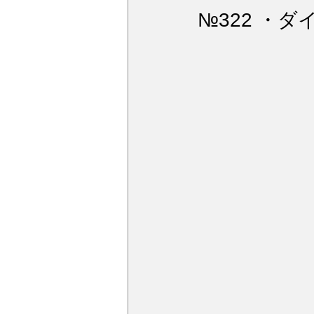
ウィンドガラス撥水加工
デ
№322 ・タ
アルミモール研磨
ペンキミ