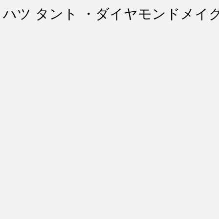
ント・リペア
シートコーティング
幌コーティング
゙イハツ タント ・ダイヤモンドメイ
スト除去