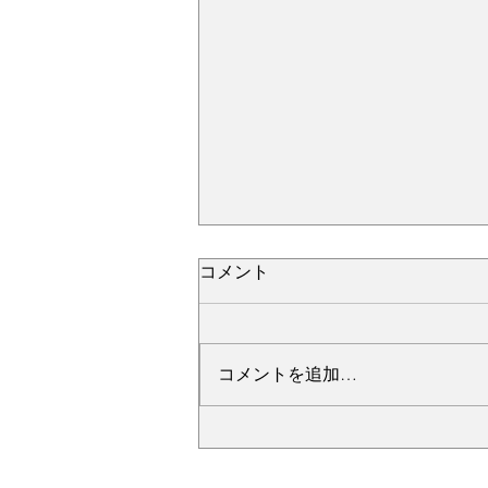
コメント
コメントを追加…
№2276・レクサス LC500・
AS-ZEROグロストコート