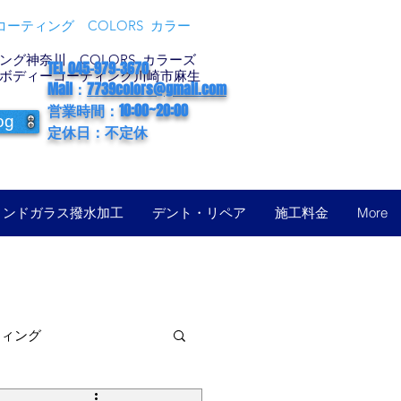
ーティング COLORS カラー
グ神奈川 COLORS カラーズ
TEL 045-979-3670
ボディーコーティング川崎市麻生
Mail：
7739colors@gmail.com
営業時間：10:00~20:00
og
定休日：不定休
ィンドガラス撥水加工
デント・リペア
施工料金
More
ティング