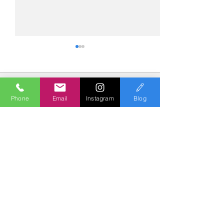
コメント
Phone
Email
Instagram
Blog
コメントを追加…
№2275・アウディ Q5
№2274・トヨタ
AS-ZEROグロストコート
ー・AS-007ガ
Polish & Coating
COLORS
カラーズ
〒227-0052
横浜市青葉区梅が丘７－１６ クレール梅が丘１Ｆ