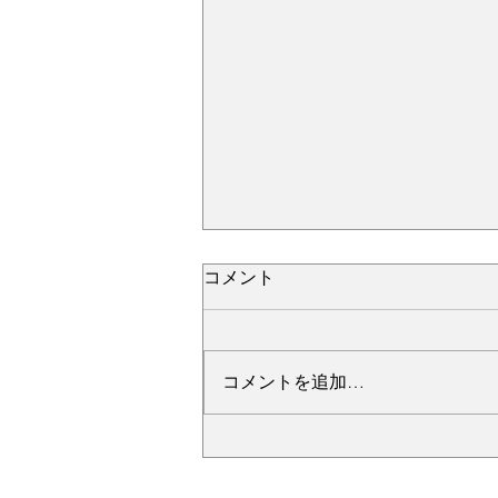
コメント
コメントを追加…
№2276・レクサス LC500・
AS-ZEROグロストコート