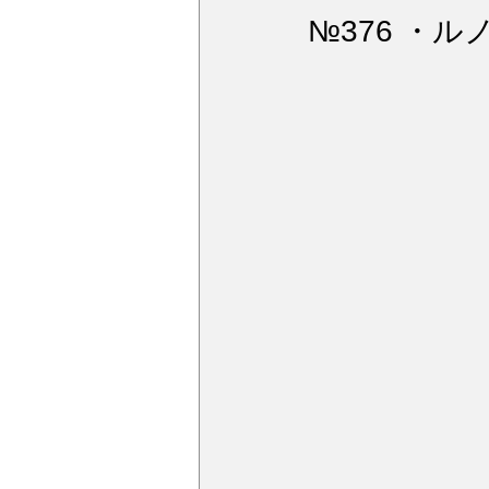
ウィンドガラス撥水加工
デ
№376 ・ル
アルミモール研磨
ペンキミ