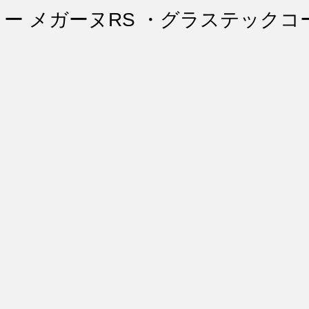
ント・リペア
シートコーティング
幌コーティング
ノー メガーヌRS ・グラステックコ
スト除去