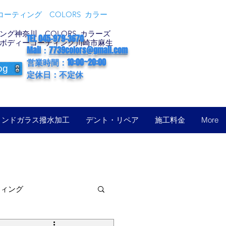
ーティング COLORS カラー
グ神奈川 COLORS カラーズ
TEL 045-979-3670
ボディーコーティング川崎市麻生
Mail：
7739colors@gmail.com
営業時間：10:00~20:00
og
定休日：不定休
ィンドガラス撥水加工
デント・リペア
施工料金
More
ティング