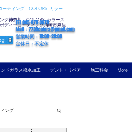
ーティング COLORS カラー
グ神奈川 COLORS カラーズ
TEL 045-979-3670
ボディーコーティング川崎市麻生
Mail：
7739colors@gmail.com
営業時間：10:00~20:00
og
定休日：不定休
ィンドガラス撥水加工
デント・リペア
施工料金
More
ティング