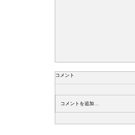
コメント
コメントを追加…
№2276・レクサス LC500・
AS-ZEROグロストコート