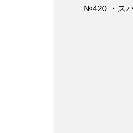
ウィンドガラス撥水加工
デ
№420 ・ス
アルミモール研磨
ペンキミ