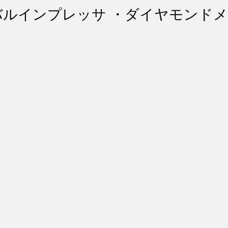
ント・リペア
シートコーティング
幌コーティング
バルインプレッサ ・ダイヤモンド
スト除去