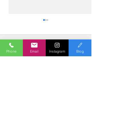
コメント
Phone
Email
Instagram
Blog
コメントを追加…
№2275・アウディ Q5
№2274・トヨタ
AS-ZEROグロストコート
ー・AS-007ガ
Polish & Coating
COLORS
カラーズ
〒227-0052
横浜市青葉区梅が丘７－１６ クレール梅が丘１Ｆ
TEL
045-979-3670