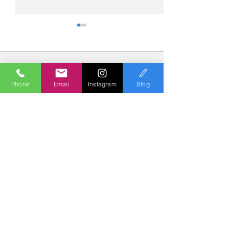
コメント
Phone
Email
Instagram
Blog
コメントを追加…
№2275・アウディ Q5
№2274・トヨタ
AS-ZEROグロストコート
ー・AS-007ガ
Polish & Coating
COLORS
カラーズ
〒227-0052
横浜市青葉区梅が丘７－１６ クレール梅が丘１Ｆ
TEL
045-979-3670
Mail :
7739colors@gmail.com