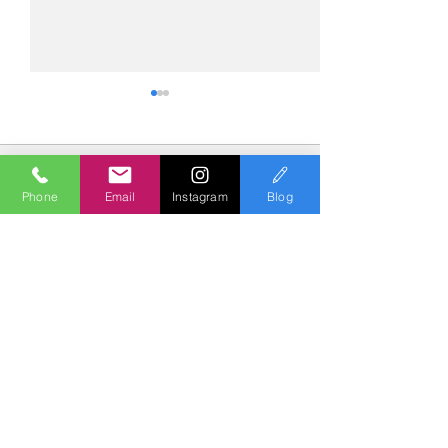
コメント
Phone
Email
Instagram
Blog
コメントを追加…
№2276・レクサス
№2275・アウデ
LC500・AS-ZEROグロス
AS-ZEROグロ
トコート
Polish & Coating
COLORS
カラーズ
〒227-0052
横浜市青葉区梅が丘７－１６ クレール梅が丘１Ｆ