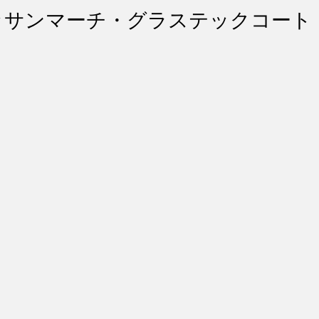
ント・リペア
シートコーティング
幌コーティング
ニッサンマーチ・グラステックコート
スト除去