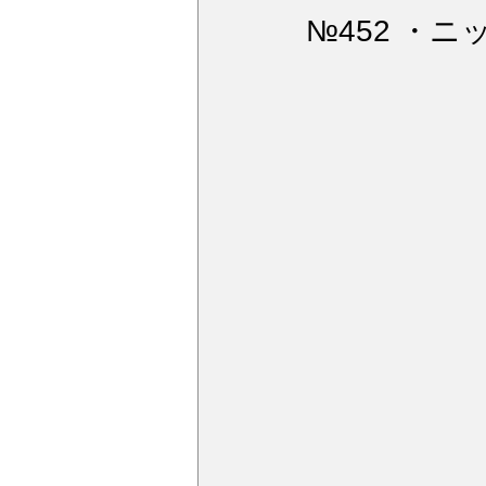
ウィンドガラス撥水加工
デ
№452 ・
アルミモール研磨
ペンキミ