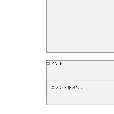
コメント
コメントを追加…
№2276・レクサス LC500・
AS-ZEROグロストコート