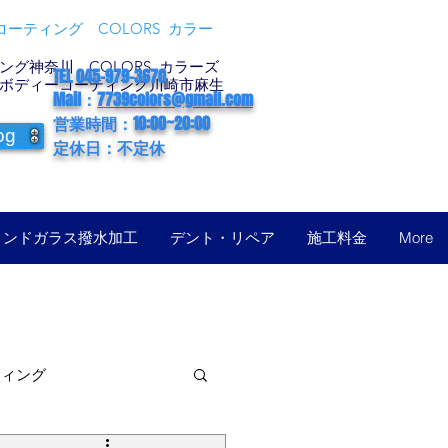
ーティング COLORS カラー
グ神奈川 COLORS カラーズ
TEL 045-979-3670
ボディーコーティング川崎市麻生
Mail：
7739colors@gmail.com
営業時間：10:00~20:00
og
定休日：不定休
ィンドガラス撥水加工
デント・リペア
施工料金
More
ティング