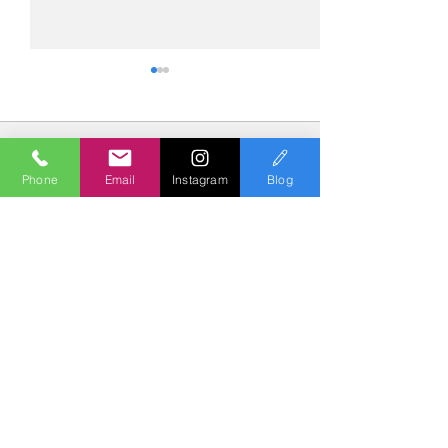
コメント
Phone
Email
Instagram
Blog
コメントを追加…
№2275・アウディ Q5
№2274・トヨタ
AS-ZEROグロストコート
ー・AS-007ガ
Polish & Coating
COLORS
カラーズ
〒227-0052
横浜市青葉区梅が丘７－１６ クレール梅が丘１Ｆ
TEL
045-979-3670