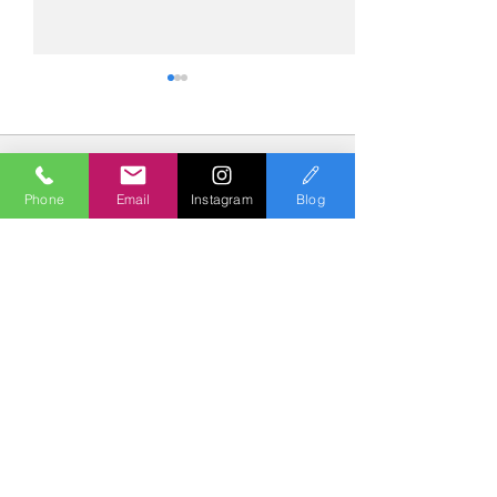
コメント
Phone
Email
Instagram
Blog
コメントを追加…
№2275・アウディ Q5
№2274・トヨタ
AS-ZEROグロストコート
ー・AS-007ガ
Polish & Coating
COLORS
カラーズ
〒227-0052
横浜市青葉区梅が丘７－１６ クレール梅が丘１Ｆ
TEL
045-979-3670