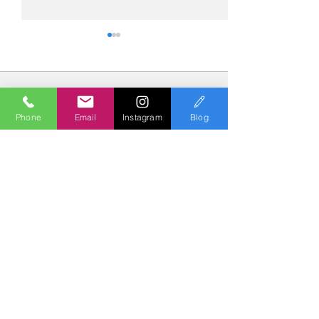
コメント
Phone
Email
Instagram
Blog
コメントを追加…
№2276・レクサス
№2275・アウデ
LC500・AS-ZEROグロス
AS-ZEROグロ
トコート
Polish & Coating
COLORS
カラーズ
〒227-0052
横浜市青葉区梅が丘７－１６ クレール梅が丘１Ｆ
TEL
045-979-3670
Mail :
7739colors@gmail.com