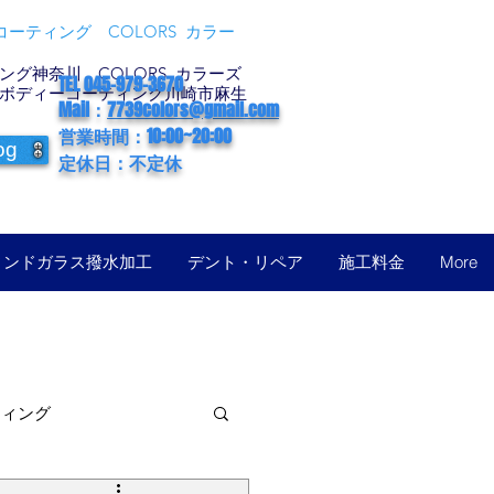
ーティング COLORS カラー
グ神奈川 COLORS カラーズ
TEL 045-979-3670
ボディーコーティング川崎市麻生
Mail：
7739colors@gmail.com
営業時間：10:00~20:00
og
定休日：不定休
ィンドガラス撥水加工
デント・リペア
施工料金
More
ティング