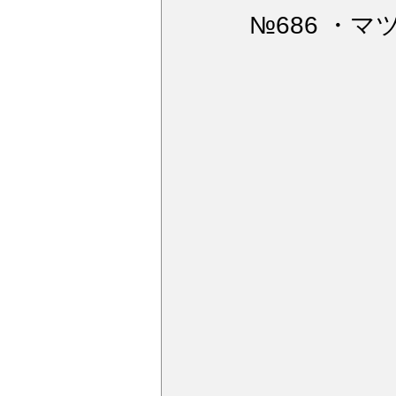
ウィンドガラス撥水加工
デ
№686 ・マ
アルミモール研磨
ペンキミ