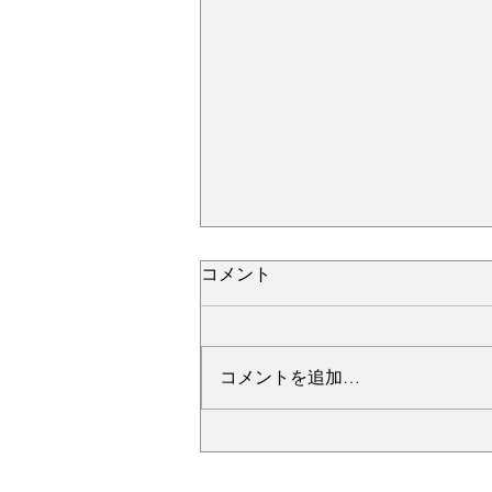
コメント
コメントを追加…
№2276・レクサス LC500・
AS-ZEROグロストコート