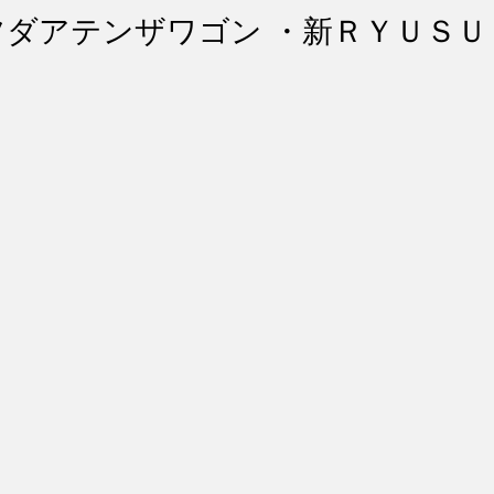
ント・リペア
シートコーティング
幌コーティング
ツダアテンザワゴン ・新ＲＹＵＳＵ
スト除去