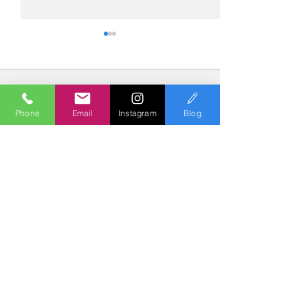
コメント
Phone
Email
Instagram
Blog
コメントを追加…
№2276・レクサス
№2275・アウデ
LC500・AS-ZEROグロス
AS-ZEROグロ
トコート
Polish & Coating
COLORS
カラーズ
〒227-0052
横浜市青葉区梅が丘７－１６ クレール梅が丘１Ｆ
TEL
045-979-3670
Mail :
7739colors@gmail.com