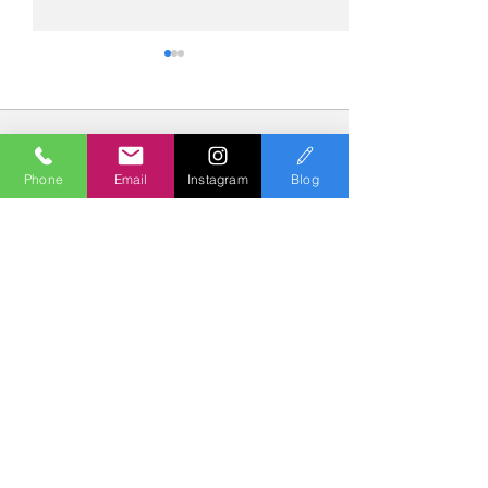
コメント
Phone
Email
Instagram
Blog
コメントを追加…
№2276・レクサス
№2275・アウデ
LC500・AS-ZEROグロス
AS-ZEROグロ
トコート
Polish & Coating
COLORS
カラーズ
〒227-0052
横浜市青葉区梅が丘７－１６ クレール梅が丘１Ｆ
TEL
045-979-3670
Mail :
7739colors@gmail.com