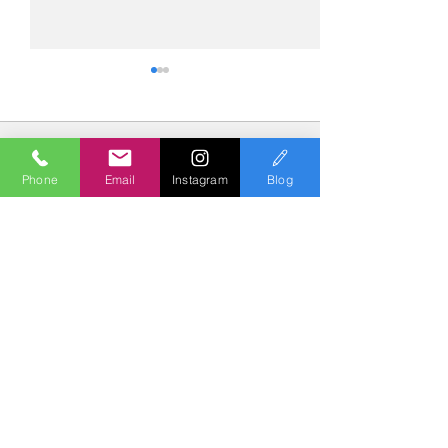
コメント
Phone
Email
Instagram
Blog
コメントを追加…
№2275・アウディ Q5
№2274・トヨタ
AS-ZEROグロストコート
ー・AS-007ガ
Polish & Coating
COLORS
カラーズ
〒227-0052
横浜市青葉区梅が丘７－１６ クレール梅が丘１Ｆ
TEL
045-979-3670