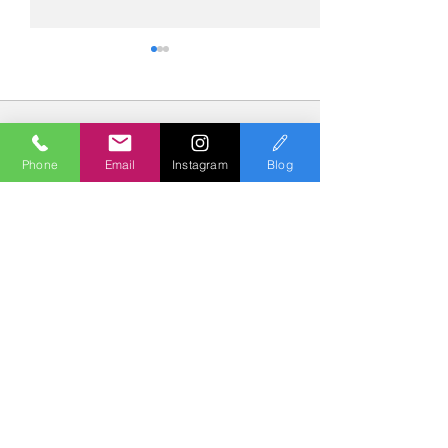
コメント
Phone
Email
Instagram
Blog
コメントを追加…
№2275・アウディ Q5
№2274・トヨタ
AS-ZEROグロストコート
ー・AS-007ガ
Polish & Coating
COLORS
カラーズ
〒227-0052
横浜市青葉区梅が丘７－１６ クレール梅が丘１Ｆ
TEL
045-979-3670
Mail :
7739colors@gmail.com