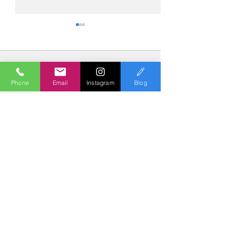
コメント
Phone
Email
Instagram
Blog
コメントを追加…
№2276・レクサス
№2275・アウデ
LC500・AS-ZEROグロス
AS-ZEROグロ
トコート
Polish & Coating
COLORS
カラーズ
〒227-0052
横浜市青葉区梅が丘７－１６ クレール梅が丘１Ｆ
TEL
045-979-3670
Mail :
7739colors@gmail.com